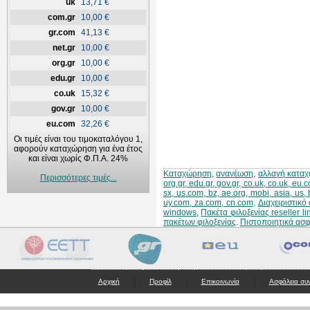
uk
13,71 €
com.gr
10,00 €
gr.com
41,13 €
net.gr
10,00 €
org.gr
10,00 €
edu.gr
10,00 €
co.uk
15,32 €
gov.gr
10,00 €
eu.com
32,26 €
Οι τιμές είναι του τιμοκαταλόγου 1,
αφορούν καταχώρηση για ένα έτος
και είναι χωρίς Φ.Π.Α. 24%
Καταχώρηση
,
ανανέωση
,
αλλαγή κατα
Περισσότερες τιμές...
org.gr, edu.gr, gov.gr, co.uk, co.uk, eu
sx, us.com, bz, ae.org, mobi, asia, us,
uy.com, za.com, cn.com
.
Διαχειριστικ
windows
,
Πακέτα φιλοξενίας reseller li
πακέτων φιλοξενίας
.
Πιστοποιητικά ασ
|
|
|
Αρχική
Προφίλ
Επικοινωνία
Ασφάλεια συ