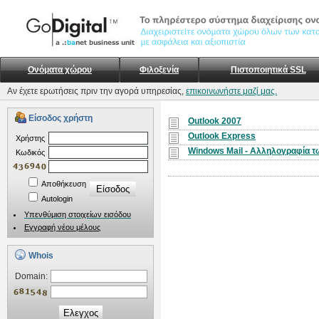
Ονόματα χώρου
Φιλοξενία
Πιστοποιητικά SSL
Αν έχετε ερωτήσεις πριν την αγορά υπηρεσίας,
επικοινωνήστε μαζί μας.
Είσοδος χρήστη
Outlook 2007
Outlook Express
Xρήστης
Windows Mail - Αλληλογραφία 
Kωδικός
Αποθήκευση
Autologin
Υπενθύμιση στοιχείων εισόδου
Εγγραφή νέου μέλους
Whois
Domain:
Ελεγχος