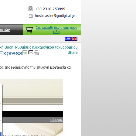
Στο καλάθι δεν υπάρχουν
λατών
είδη
κή Βάση
:
Ρυθμίσεις ηλεκτρονικού ταχυδρομείου
 Express
ρος της εφαρμογής την επιλογή
Εργαλεία
και