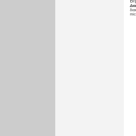
Βή
Δια
δια
mic