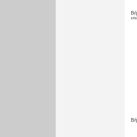
Βή
επε
Βή