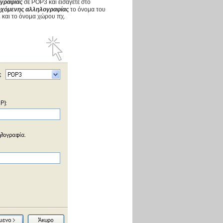
ογραφίας
σε POP3 και εισάγετε στο
ρχόμενης αλληλογραφίας
το όνομα του
. και το όνομα χώρου πχ.