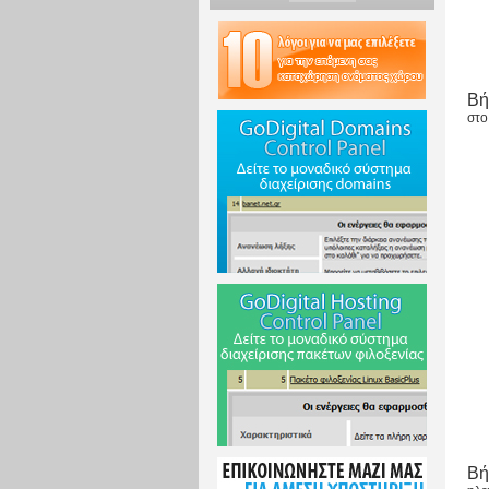
Βή
στο
Βή