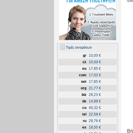
ηλε
Τιμές ονομάτων
gr
10,00 €
ελ
10,00 €
eu
17,85 €
com
17,02 €
net
17,85 €
org
21,77 €
biz
28,23 €
de
14,88 €
co
40,32 €
tel
22,58 €
ru
29,76 €
es
18,55 €
Βή