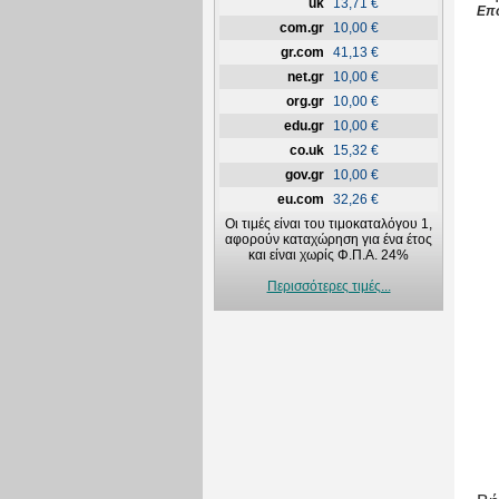
uk
13,71 €
Επ
com.gr
10,00 €
gr.com
41,13 €
net.gr
10,00 €
org.gr
10,00 €
edu.gr
10,00 €
co.uk
15,32 €
gov.gr
10,00 €
eu.com
32,26 €
Οι τιμές είναι του τιμοκαταλόγου 1,
αφορούν καταχώρηση για ένα έτος
και είναι χωρίς Φ.Π.Α. 24%
Περισσότερες τιμές...