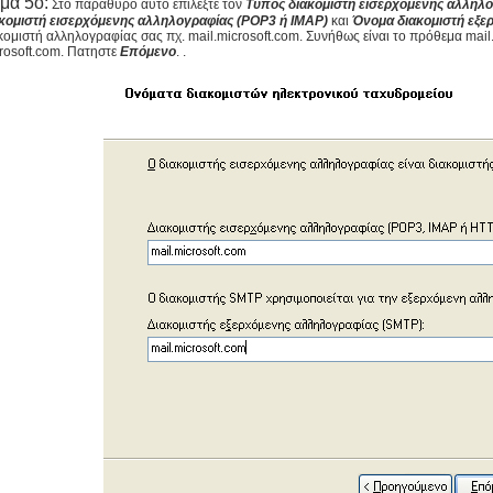
μα 5ο:
Στο παράθυρο αυτό επιλέξτε τον
Τύπος διακομιστή εισερχόμενης αλληλ
κομιστή εισερχόμενης αλληλογραφίας (POP3 ή IMAP)
και
Όνομα διακομιστή εξε
κομιστή αλληλογραφίας σας πχ. mail.microsoft.com. Συνήθως είναι το πρόθεμα mail
rosoft.com. Πατηστε
Επόμενο
. .