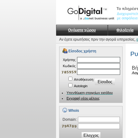
Ονόματα χώρου
Φιλοξενία
Αν έχετε ερωτήσεις πριν την αγορά υπηρεσίας,
Είσοδος χρήστη
Ρυ
Xρήστης
Kωδικός
Βή
Λογ
Αποθήκευση
Autologin
Υπενθύμιση στοιχείων εισόδου
Εγγραφή νέου μέλους
Whois
Domain:
Ελεγχος