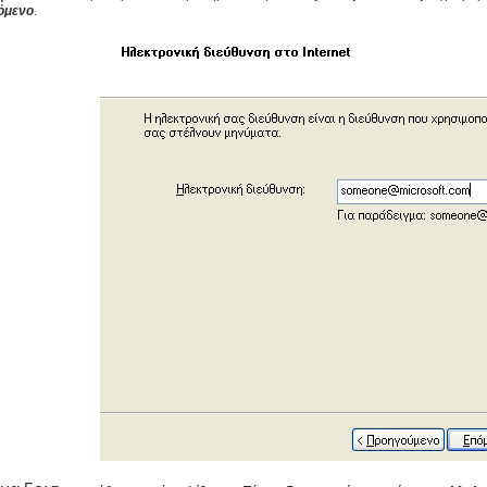
όμενο
.