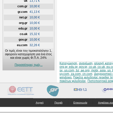
uk
13,71 €
com.gr
10,00 €
gr.com
41,13 €
net.gr
10,00 €
org.gr
10,00 €
edu.gr
10,00 €
co.uk
15,32 €
gov.gr
10,00 €
eu.com
32,26 €
Οι τιμές είναι του τιμοκαταλόγου 1,
αφορούν καταχώρηση για ένα έτος
και είναι χωρίς Φ.Π.Α. 24%
Καταχώρηση
,
ανανέωση
,
αλλαγή κατα
Περισσότερες τιμές...
org.gr, edu.gr, gov.gr, co.uk, co.uk, eu
sx, us.com, bz, ae.org, mobi, asia, us,
uy.com, za.com, cn.com
.
Διαχειριστικ
windows
,
Πακέτα φιλοξενίας reseller li
πακέτων φιλοξενίας
.
Πιστοποιητικά ασ
|
|
|
Αρχική
Προφίλ
Επικοινωνία
Ασφάλεια συ