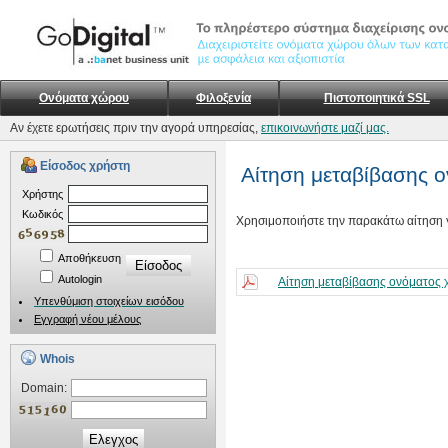
Ονόματα χώρου
Φιλοξενία
Πιστοποιητικά SSL
Αν έχετε ερωτήσεις πριν την αγορά υπηρεσίας,
επικοινωνήστε μαζί μας.
Είσοδος χρήστη
Αίτηση μεταβίβασης 
Xρήστης
Kωδικός
Χρησιμοποιήστε την παρακάτω αίτηση γ
Αποθήκευση
Autologin
Αίτηση μεταβίβασης ονόματος
Υπενθύμιση στοιχείων εισόδου
Εγγραφή νέου μέλους
Whois
Domain:
Ελεγχος