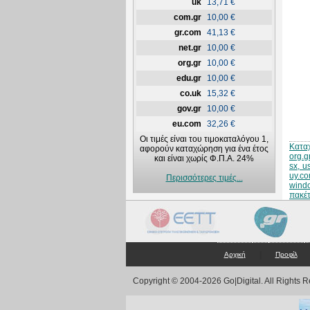
uk
13,71 €
com.gr
10,00 €
gr.com
41,13 €
net.gr
10,00 €
org.gr
10,00 €
edu.gr
10,00 €
co.uk
15,32 €
gov.gr
10,00 €
eu.com
32,26 €
Οι τιμές είναι του τιμοκαταλόγου 1,
Κατα
αφορούν καταχώρηση για ένα έτος
org.g
και είναι χωρίς Φ.Π.Α. 24%
sx, u
uy.co
Περισσότερες τιμές...
wind
πακέτ
|
Αρχική
Προφίλ
Copyright © 2004-2026 Go|Digital. All Rights 