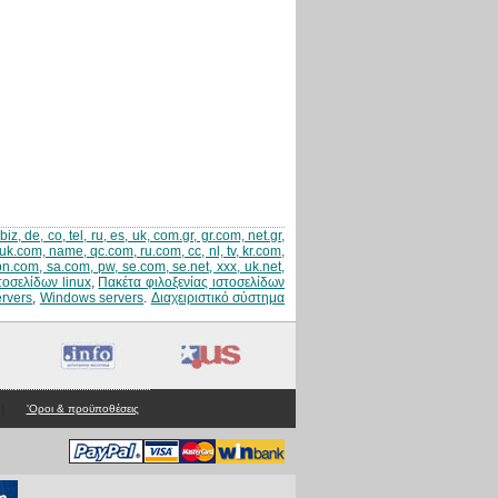
z, de, co, tel, ru, es, uk, com.gr, gr.com, net.gr,
uk.com, name, qc.com, ru.com, cc, nl, tv, kr.com,
jpn.com, sa.com, pw, se.com, se.net, xxx, uk.net,
τοσελίδων linux
,
Πακέτα φιλοξενίας ιστοσελίδων
ervers
,
Windows servers
.
Διαχειριστικό σύστημα
|
'Οροι & προϋποθέσεις