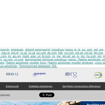
χώρηση
,
ανανέωση
,
αλλαγή καταχωρητή
ονομάτων χώρου gr, ελ, eu, com, net, org, bi
r, edu.gr, gov.gr, co.uk, co.uk, eu.com, de.com, info, no.com, me.uk, org.uk, gb.com, 
s.com, bz, ae.org, mobi, asia, us, br.com, cn, me, gb.net, ws, in, mn, hu.com, pro, 
m, za.com, cn.com
.
Διαχειριστικό σύστημα ονομάτων χώρου
.
Πακέτα φιλοξενίας ισ
ows
,
Πακέτα φιλοξενίας reseller linux
,
Πακέτα φιλοξενίας reseller windows
,
Linux s
ων φιλοξενίας
.
Πιστοποιητικά ασφαλείας SSL
.
|
|
|
Επικοινωνία
Ασφάλεια συναλλαγών
Διαχείριση προσωπικών δεδομένων
Reserved.