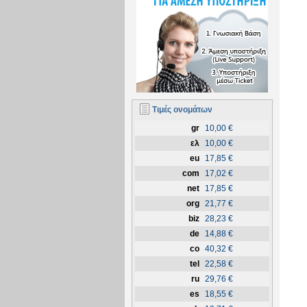
Τιμές ονομάτων
gr
10,00 €
ελ
10,00 €
eu
17,85 €
com
17,02 €
net
17,85 €
org
21,77 €
biz
28,23 €
de
14,88 €
co
40,32 €
tel
22,58 €
ru
29,76 €
es
18,55 €