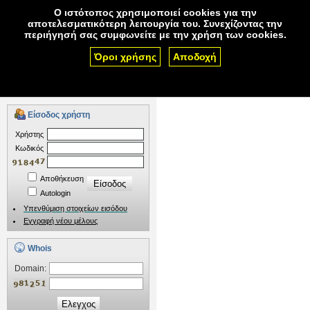
Ο ιστότοπος χρησιμοποιεί cookies για την
αποτελεσματικότερη λειτουργία του. Συνεχίζοντας την
περιήγησή σας συμφωνείτε με την χρήση των cookies.
Όροι χρήσης
Αποδοχή
Ονόματα χώρου
Φιλοξενία
Πιστοποιητικά SSL
Αν έχετε ερωτήσεις πριν την αγορά υπηρεσίας,
επικοινωνήστε μαζί μας.
Είσοδος χρήστη
Xρήστης
Kωδικός
Αποθήκευση
Autologin
Υπενθύμιση στοιχείων εισόδου
Εγγραφή νέου μέλους
Whois
Domain:
Ελεγχος