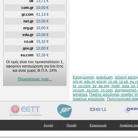
uk
13,71 €
com.gr
10,00 €
gr.com
41,13 €
net.gr
10,00 €
org.gr
10,00 €
edu.gr
10,00 €
co.uk
15,32 €
gov.gr
10,00 €
eu.com
32,26 €
Οι τιμές είναι του τιμοκαταλόγου 1,
αφορούν καταχώρηση για ένα έτος
και είναι χωρίς Φ.Π.Α. 24%
Καταχώρηση
,
ανανέωση
,
αλλαγή κατα
Περισσότερες τιμές...
org.gr, edu.gr, gov.gr, co.uk, co.uk, eu
sx, us.com, bz, ae.org, mobi, asia, us,
uy.com, za.com, cn.com
.
Διαχειριστικ
windows
,
Πακέτα φιλοξενίας reseller li
πακέτων φιλοξενίας
.
Πιστοποιητικά ασ
|
|
|
Αρχική
Προφίλ
Επικοινωνία
Ασφάλεια συ