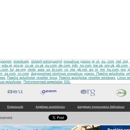
χώρηση
,
ανανέωση
,
αλλαγή καταχωρητή
ονομάτων χώρου gr, ελ, eu, com, net, org, bi
r, edu.gr, gov.gr, co.uk, co.uk, eu.com, de.com, info, no.com, me.uk, org.uk, gb.com, 
s.com, bz, ae.org, mobi, asia, us, br.com, cn, me, gb.net, ws, in, mn, hu.com, pro, 
m, za.com, cn.com
.
Διαχειριστικό σύστημα ονομάτων χώρου
.
Πακέτα φιλοξενίας ισ
ows
,
Πακέτα φιλοξενίας reseller linux
,
Πακέτα φιλοξενίας reseller windows
,
Linux s
ων φιλοξενίας
.
Πιστοποιητικά ασφαλείας SSL
.
|
|
|
Επικοινωνία
Ασφάλεια συναλλαγών
Διαχείριση προσωπικών δεδομένων
Reserved.