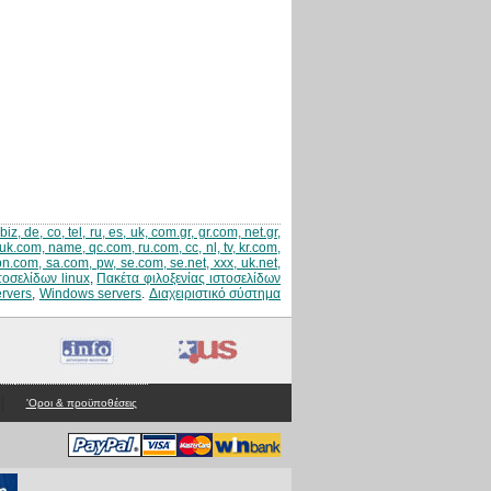
z, de, co, tel, ru, es, uk, com.gr, gr.com, net.gr,
uk.com, name, qc.com, ru.com, cc, nl, tv, kr.com,
jpn.com, sa.com, pw, se.com, se.net, xxx, uk.net,
τοσελίδων linux
,
Πακέτα φιλοξενίας ιστοσελίδων
ervers
,
Windows servers
.
Διαχειριστικό σύστημα
|
'Οροι & προϋποθέσεις