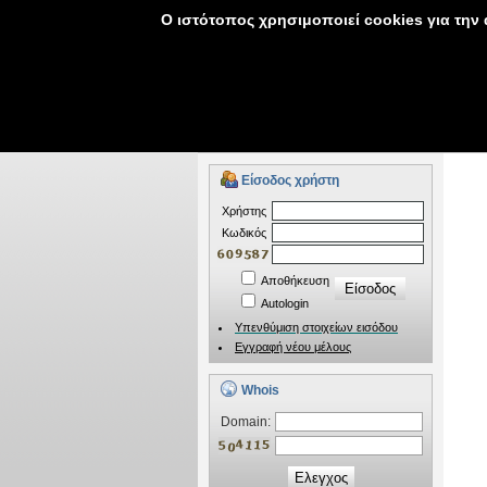
Ο ιστότοπος χρησιμοποιεί cookies για την
Ονόματα χώρου
Φιλοξενία
Αν έχετε ερωτήσεις πριν την αγορά υπηρεσίας,
Είσοδος χρήστη
Xρήστης
Kωδικός
Αποθήκευση
Autologin
Υπενθύμιση στοιχείων εισόδου
Εγγραφή νέου μέλους
Whois
Domain:
Ελεγχος