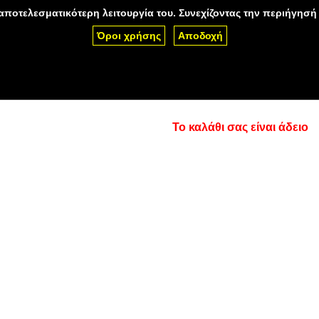
 αποτελεσματικότερη λειτουργία του. Συνεχίζοντας την περιήγησή
Όροι χρήσης
Αποδοχή
Πιστοποιητικά SSL
Υποστήριξη
Περιοχή πε
επικοινωνήστε μαζί μας.
Το καλάθι σας είναι άδειο