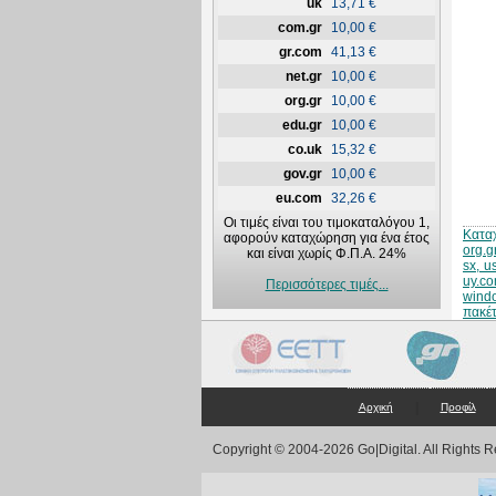
uk
13,71 €
com.gr
10,00 €
gr.com
41,13 €
net.gr
10,00 €
org.gr
10,00 €
edu.gr
10,00 €
co.uk
15,32 €
gov.gr
10,00 €
eu.com
32,26 €
Οι τιμές είναι του τιμοκαταλόγου 1,
Κατα
αφορούν καταχώρηση για ένα έτος
org.g
και είναι χωρίς Φ.Π.Α. 24%
sx, u
uy.co
Περισσότερες τιμές...
wind
πακέτ
|
Αρχική
Προφίλ
Copyright © 2004-2026 Go|Digital. All Rights 