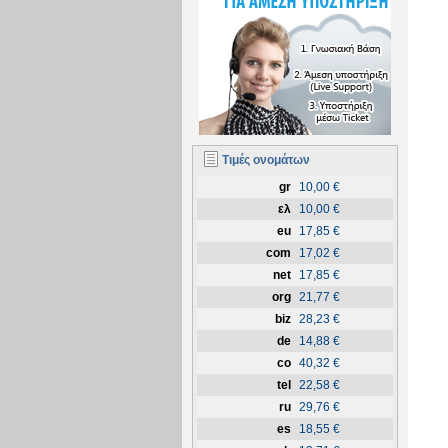
Τιμές ονομάτων
gr
10,00 €
ελ
10,00 €
eu
17,85 €
com
17,02 €
net
17,85 €
org
21,77 €
biz
28,23 €
de
14,88 €
co
40,32 €
tel
22,58 €
ru
29,76 €
es
18,55 €