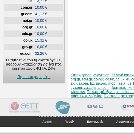
uk
13,71 €
com.gr
10,00 €
gr.com
41,13 €
net.gr
10,00 €
org.gr
10,00 €
edu.gr
10,00 €
co.uk
15,32 €
gov.gr
10,00 €
eu.com
32,26 €
Οι τιμές είναι του τιμοκαταλόγου 1,
αφορούν καταχώρηση για ένα έτος
και είναι χωρίς Φ.Π.Α. 24%
Καταχώρηση
,
ανανέωση
,
αλλαγή κατα
Περισσότερες τιμές...
org.gr, edu.gr, gov.gr, co.uk, co.uk, eu
sx, us.com, bz, ae.org, mobi, asia, us,
uy.com, za.com, cn.com
.
Διαχειριστικ
windows
,
Πακέτα φιλοξενίας reseller li
πακέτων φιλοξενίας
.
Πιστοποιητικά ασ
|
|
|
Αρχική
Προφίλ
Επικοινωνία
Ασφάλεια συ