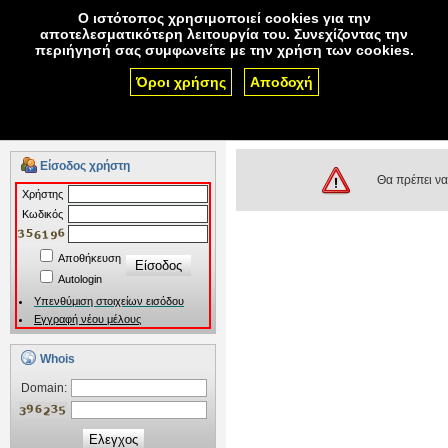
Ο ιστότοπος χρησιμοποιεί cookies για την
αποτελεσματικότερη λειτουργία του. Συνεχίζοντας την
περιήγησή σας συμφωνείτε με την χρήση των cookies.
Όροι χρήσης
Αποδοχή
Ονόματα χώρου
Φιλοξενία
Πιστοποιητικά SSL
Αν έχετε ερωτήσεις πριν την αγορά υπηρεσίας,
επικοινωνήστε μαζί μας.
Είσοδος χρήστη
Θα πρέπει να 
Xρήστης
Kωδικός
Αποθήκευση
Autologin
Υπενθύμιση στοιχείων εισόδου
Εγγραφή νέου μέλους
Whois
Domain:
Ελεγχος