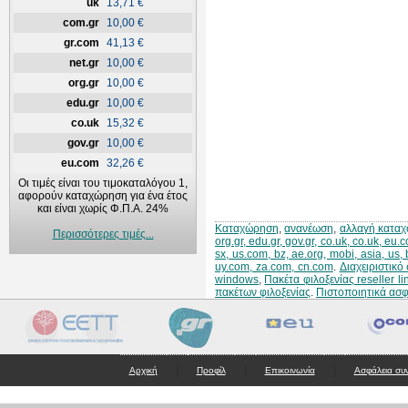
uk
13,71 €
com.gr
10,00 €
gr.com
41,13 €
net.gr
10,00 €
org.gr
10,00 €
edu.gr
10,00 €
co.uk
15,32 €
gov.gr
10,00 €
eu.com
32,26 €
Οι τιμές είναι του τιμοκαταλόγου 1,
αφορούν καταχώρηση για ένα έτος
και είναι χωρίς Φ.Π.Α. 24%
Καταχώρηση
,
ανανέωση
,
αλλαγή κατα
Περισσότερες τιμές...
org.gr, edu.gr, gov.gr, co.uk, co.uk, eu
sx, us.com, bz, ae.org, mobi, asia, us,
uy.com, za.com, cn.com
.
Διαχειριστικ
windows
,
Πακέτα φιλοξενίας reseller li
πακέτων φιλοξενίας
.
Πιστοποιητικά ασ
|
|
|
Αρχική
Προφίλ
Επικοινωνία
Ασφάλεια συ