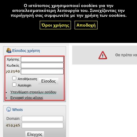
Ο ιστότοπος χρησιμοποιεί cookies για την
αποτελεσματικότερη λειτουργία του. Συνεχίζοντας την
περιήγησή σας συμφωνείτε με την χρήση των cookies.
Όροι χρήσης
Αποδοχή
Ονόματα χώρου
Φιλοξενία
Πιστοποιητικά SSL
Αν έχετε ερωτήσεις πριν την αγορά υπηρεσίας,
επικοινωνήστε μαζί μας.
Είσοδος χρήστη
Θα πρέπει να 
Xρήστης
Kωδικός
Αποθήκευση
Autologin
Υπενθύμιση στοιχείων εισόδου
Εγγραφή νέου μέλους
Whois
Domain:
Ελεγχος