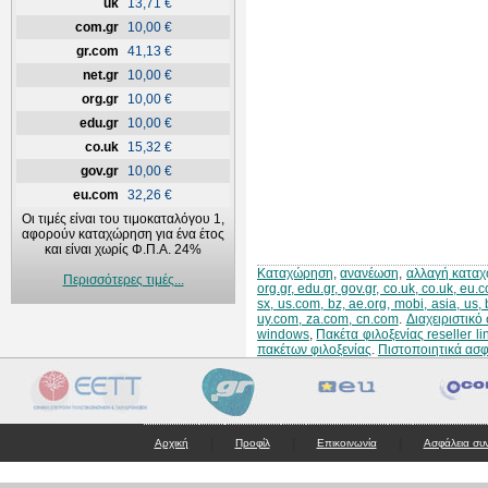
uk
13,71 €
com.gr
10,00 €
gr.com
41,13 €
net.gr
10,00 €
org.gr
10,00 €
edu.gr
10,00 €
co.uk
15,32 €
gov.gr
10,00 €
eu.com
32,26 €
Οι τιμές είναι του τιμοκαταλόγου 1,
αφορούν καταχώρηση για ένα έτος
και είναι χωρίς Φ.Π.Α. 24%
Καταχώρηση
,
ανανέωση
,
αλλαγή κατα
Περισσότερες τιμές...
org.gr, edu.gr, gov.gr, co.uk, co.uk, eu
sx, us.com, bz, ae.org, mobi, asia, us,
uy.com, za.com, cn.com
.
Διαχειριστικ
windows
,
Πακέτα φιλοξενίας reseller li
πακέτων φιλοξενίας
.
Πιστοποιητικά ασ
|
|
|
Αρχική
Προφίλ
Επικοινωνία
Ασφάλεια συ