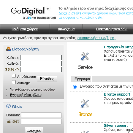
Ονόματα χώρου
Φιλοξενία
Πιστοποιητικά SSL
Αν έχετε ερωτήσεις πριν την αγορά υπηρεσίας,
επικοινωνήστε μαζί μας.
Παραγγελία υπηρ
Είσοδος χρήστη
Χρησιμοποιείται γ
Επιλέξτε το και 
Xρήστης
είναι το λεπτό)
Kωδικός
Αποθήκευση
Εγγραφα
:
Autologin
Εγγραφο που σχετίζεται με την υ
Υπενθύμιση στοιχείων εισόδου
Bronze support
Εγγραφή νέου μέλους
Χρόνος υποστήριξη
επισήμων αργιών 
Whois
Domain:
Silver support
Χρόνος υποστήριξη
Ελεγχος