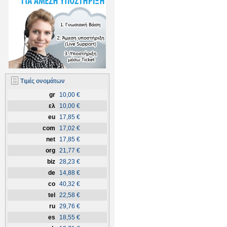
Τιμές ονομάτων
gr
10,00 €
ελ
10,00 €
eu
17,85 €
com
17,02 €
net
17,85 €
org
21,77 €
biz
28,23 €
de
14,88 €
co
40,32 €
tel
22,58 €
ru
29,76 €
es
18,55 €