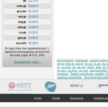
uk
13,71 €
com.gr
10,00 €
gr.com
41,13 €
net.gr
10,00 €
org.gr
10,00 €
edu.gr
10,00 €
co.uk
15,32 €
gov.gr
10,00 €
eu.com
32,26 €
Οι τιμές είναι του τιμοκαταλόγου 1,
αφορούν καταχώρηση για ένα έτος
και είναι χωρίς Φ.Π.Α. 24%
Καταχώρηση
,
ανανέωση
,
αλλαγή κατα
Περισσότερες τιμές...
org.gr, edu.gr, gov.gr, co.uk, co.uk, eu
sx, us.com, bz, ae.org, mobi, asia, us,
uy.com, za.com, cn.com
.
Διαχειριστικ
windows
,
Πακέτα φιλοξενίας reseller li
πακέτων φιλοξενίας
.
Πιστοποιητικά ασ
|
|
|
Αρχική
Προφίλ
Επικοινωνία
Ασφάλεια συ