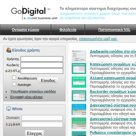
Ονόματα χώρου
Φιλοξενία
Πιστοποιητικά SSL
Αν έχετε ερωτήσεις πριν την αγορά υπηρεσίας,
επικοινωνήστε μαζί μας.
Είσοδος χρήστη
Διαδικασία εισόδου στο σύσ
Λεπτομερείς οδηγίες για τη 
Xρήστης
Καταχώρηση ονομάτων χ
Kωδικός
Λεπτομερείς οδηγίες για τ
Περιλαμβάνεται το εγχειρίδι
Αλλαγή καταχωρητή ονομ
Αποθήκευση
Λεπτομερής οδηγίες για τη
Autologin
Περιλαμβάνεται το εγχειρίδι
Υπενθύμιση στοιχείων εισόδου
Backorder ονομάτων χώρ
Λεπτομερείς οδηγίες για ba
Εγγραφή νέου μέλους
Περιλαμβάνεται το εγχειρίδι
Διαχειριστικό σύστημα ον
Whois
Λεπτομερής αναφορά στις δ
Περιλαμβάνει τον οδηγό και
Domain:
Διαχειριστικό σύστημα πακ
Λεπτομερής αναφορά στις δυ
Περιλαμβάνει τον οδηγό και
Ρυθμίσεις εγκατάστασης ο
Ελεγχος