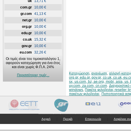
uk
13,71 €
com.gr
10,00 €
gr.com
41,13 €
net.gr
10,00 €
org.gr
10,00 €
edu.gr
10,00 €
co.uk
15,32 €
gov.gr
10,00 €
eu.com
32,26 €
Οι τιμές είναι του τιμοκαταλόγου 1,
αφορούν καταχώρηση για ένα έτος
και είναι χωρίς Φ.Π.Α. 24%
Καταχώρηση
,
ανανέωση
,
αλλαγή κατα
Περισσότερες τιμές...
org.gr, edu.gr, gov.gr, co.uk, co.uk, eu
sx, us.com, bz, ae.org, mobi, asia, us,
uy.com, za.com, cn.com
.
Διαχειριστικ
windows
,
Πακέτα φιλοξενίας reseller li
πακέτων φιλοξενίας
.
Πιστοποιητικά ασ
|
|
|
Αρχική
Προφίλ
Επικοινωνία
Ασφάλεια συ