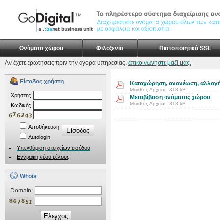
Ονόματα χώρου
Φιλοξενία
Πιστοποιητικά SSL
Αν έχετε ερωτήσεις πριν την αγορά υπηρεσίας,
επικοινωνήστε μαζί μας.
Είσοδος χρήστη
Καταχώρηση, ανανέωση, αλλαγ
Μέγεθος Αρχείου: 318 kB
Xρήστης
Μεταβίβαση ονόματος χώρου
Μέγεθος Αρχείου: 318 kB
Kωδικός
Αποθήκευση
Autologin
Υπενθύμιση στοιχείων εισόδου
Εγγραφή νέου μέλους
Whois
Domain:
Ελεγχος