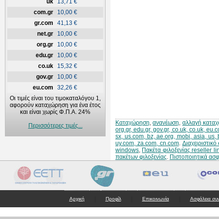
uk
13,71 €
com.gr
10,00 €
gr.com
41,13 €
net.gr
10,00 €
org.gr
10,00 €
edu.gr
10,00 €
co.uk
15,32 €
gov.gr
10,00 €
eu.com
32,26 €
Οι τιμές είναι του τιμοκαταλόγου 1,
αφορούν καταχώρηση για ένα έτος
και είναι χωρίς Φ.Π.Α. 24%
Καταχώρηση
,
ανανέωση
,
αλλαγή κατα
Περισσότερες τιμές...
org.gr, edu.gr, gov.gr, co.uk, co.uk, eu
sx, us.com, bz, ae.org, mobi, asia, us,
uy.com, za.com, cn.com
.
Διαχειριστικ
windows
,
Πακέτα φιλοξενίας reseller li
πακέτων φιλοξενίας
.
Πιστοποιητικά ασ
|
|
|
Αρχική
Προφίλ
Επικοινωνία
Ασφάλεια συ