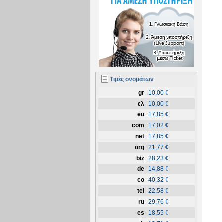
Τιμές ονομάτων
gr
10,00 €
ελ
10,00 €
eu
17,85 €
com
17,02 €
net
17,85 €
org
21,77 €
biz
28,23 €
de
14,88 €
co
40,32 €
tel
22,58 €
ru
29,76 €
es
18,55 €