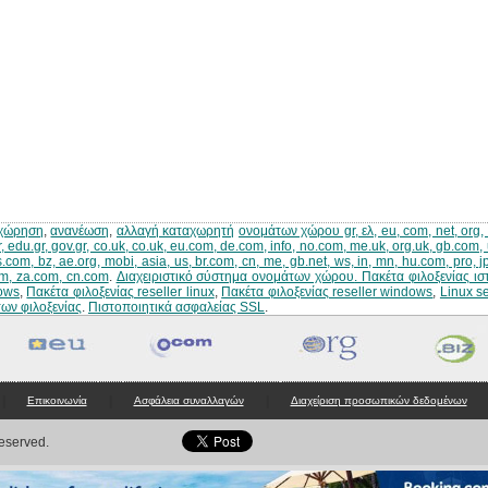
χώρηση
,
ανανέωση
,
αλλαγή καταχωρητή
ονομάτων χώρου gr, ελ, eu, com, net, org, bi
r, edu.gr, gov.gr, co.uk, co.uk, eu.com, de.com, info, no.com, me.uk, org.uk, gb.com, 
s.com, bz, ae.org, mobi, asia, us, br.com, cn, me, gb.net, ws, in, mn, hu.com, pro, 
m, za.com, cn.com
.
Διαχειριστικό σύστημα ονομάτων χώρου
.
Πακέτα φιλοξενίας ισ
ows
,
Πακέτα φιλοξενίας reseller linux
,
Πακέτα φιλοξενίας reseller windows
,
Linux s
ων φιλοξενίας
.
Πιστοποιητικά ασφαλείας SSL
.
|
|
|
Επικοινωνία
Ασφάλεια συναλλαγών
Διαχείριση προσωπικών δεδομένων
Reserved.