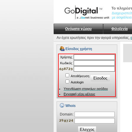
Ονόματα χώρου
Φιλοξενία
Αν έχετε ερωτήσεις πριν την αγορά υπηρεσίας,
Είσοδος χρήστη
Xρήστης
Kωδικός
Αποθήκευση
Autologin
Υπενθύμιση στοιχείων εισόδου
Εγγραφή νέου μέλους
Whois
Domain:
Ελεγχος