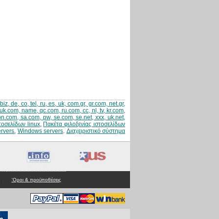
z, de, co, tel, ru, es, uk, com.gr, gr.com, net.gr,
uk.com, name, qc.com, ru.com, cc, nl, tv, kr.com,
jpn.com, sa.com, pw, se.com, se.net, xxx, uk.net,
τοσελίδων linux
,
Πακέτα φιλοξενίας ιστοσελίδων
ervers
,
Windows servers
.
Διαχειριστικό σύστημα
|
'Οροι & προϋποθέσεις