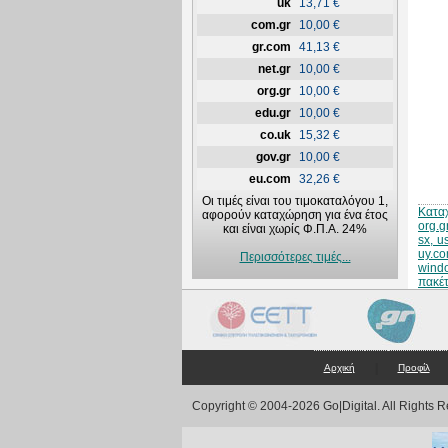
uk
13,71 €
com.gr
10,00 €
gr.com
41,13 €
net.gr
10,00 €
org.gr
10,00 €
edu.gr
10,00 €
co.uk
15,32 €
gov.gr
10,00 €
eu.com
32,26 €
Οι τιμές είναι του τιμοκαταλόγου 1,
Κατα
αφορούν καταχώρηση για ένα έτος
org.g
και είναι χωρίς Φ.Π.Α. 24%
sx, u
uy.co
Περισσότερες τιμές...
wind
πακέτ
|
Αρχική
Προφίλ
Copyright © 2004-2026 Go|Digital. All Rights 