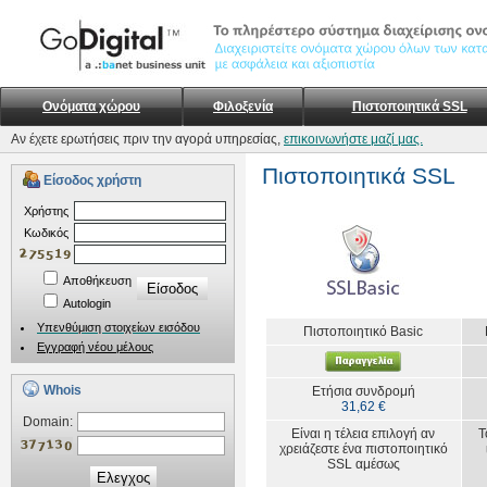
Ονόματα χώρου
Φιλοξενία
Πιστοποιητικά SSL
Αν έχετε ερωτήσεις πριν την αγορά υπηρεσίας,
επικοινωνήστε μαζί μας.
Πιστοποιητικά SSL
Είσοδος χρήστη
Xρήστης
Kωδικός
Αποθήκευση
Autologin
Υπενθύμιση στοιχείων εισόδου
Πιστοποιητικό Basic
Εγγραφή νέου μέλους
Whois
Ετήσια συνδρομή
31,62 €
Domain:
Είναι η τέλεια επιλογή αν
Τ
χρειάζεστε ένα πιστοποιητικό
SSL αμέσως
Ελεγχος