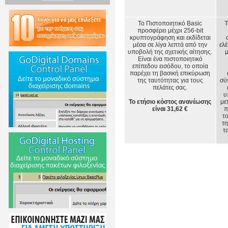
Το Πιστοποιητικό Basic
Τ
προσφέρει μέχρι 256-bit
κρυπτογράφηση και εκδίδεται
μέσα σε λίγα λεπτά από την
ελ
υποβολή της σχετικής αίτησης.
μ
Είναι ένα πιστοποιητικό
επίπεδου εισόδου, το οποία
παρέχει τη βασική επικύρωση
της ταυτότητας για τους
σύ
πελάτες σας.
υ
Το ετήσιο κόστος ανανέωσης
με
είναι 31,62 €
π
το
τη
τ