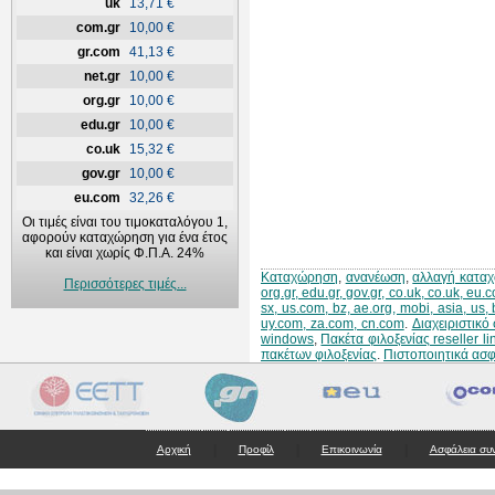
uk
13,71 €
com.gr
10,00 €
gr.com
41,13 €
net.gr
10,00 €
org.gr
10,00 €
edu.gr
10,00 €
co.uk
15,32 €
gov.gr
10,00 €
eu.com
32,26 €
Οι τιμές είναι του τιμοκαταλόγου 1,
αφορούν καταχώρηση για ένα έτος
και είναι χωρίς Φ.Π.Α. 24%
Καταχώρηση
,
ανανέωση
,
αλλαγή κατα
Περισσότερες τιμές...
org.gr, edu.gr, gov.gr, co.uk, co.uk, eu
sx, us.com, bz, ae.org, mobi, asia, us,
uy.com, za.com, cn.com
.
Διαχειριστικ
windows
,
Πακέτα φιλοξενίας reseller li
πακέτων φιλοξενίας
.
Πιστοποιητικά ασ
|
|
|
Αρχική
Προφίλ
Επικοινωνία
Ασφάλεια συ