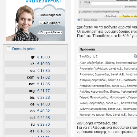
χρειάζεται να τα εισάγετε χωριστά γ
Οι εξυπηρετητές ονοματοδοσίας είναι 
Πατήστε "Προσθήκη στο Καλάθι" για
Domain price
gr
€ 10.00
ελ
€ 10.00
eu
€ 17.85
com
€ 17.02
net
€ 17.85
org
€ 21.77
biz
€ 28.23
de
€ 14.88
co
€ 40.32
tel
€ 22.58
δεν βρήκε αποτελέσματα.
ru
€ 29.76
Για να επιλέξουμε ένα πρόσωπο επα
es
€ 18.55
πρόσωπο επαφής και επιστρέφουμε