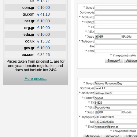
uk
€ 13.71
com.gr
€ 10.00
gr.com
€ 41.13
net.gr
€ 10.00
org.gr
€ 10.00
edu.gr
€ 10.00
co.uk
€ 15.32
gov.gr
€ 10.00
eu.com
€ 32.26
Prices taken from pricelist 1, are for
one year domain registration and
does not include tax 24%
More prices...